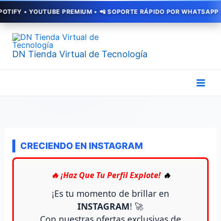
Ir
FY • YOUTUBE PREMIUM • 📲 SOPORTE RÁPIDO POR WHATSAPP • ⚡ AC
al
Ordenado
contenido
por
popularidad
DN Tienda Virtual de Tecnología
CRECIENDO EN INSTAGRAM
🔥 ¡Haz Que Tu Perfil Explote!
🔥
¡Es tu momento de brillar en
INSTAGRAM
! 🚀
Con nuestras ofertas exclusivas de