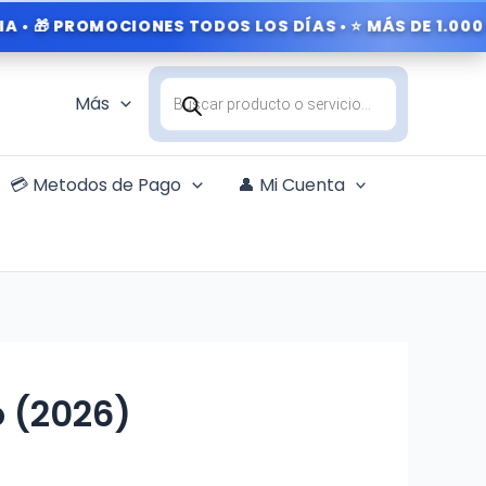
ROMOCIONES TODOS LOS DÍAS • ⭐ MÁS DE 1.000 CLIENTE
Búsqueda
de
Más
productos
💳 Metodos de Pago
👤 Mi Cuenta
 (2026)