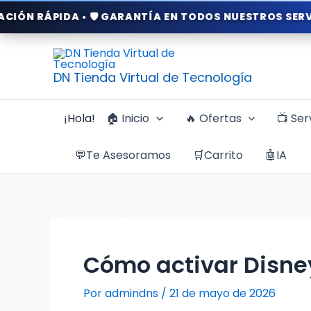
Ir
ÁPIDA • 🛡️ GARANTÍA EN TODOS NUESTROS SERVICIOS •
al
contenido
DN Tienda Virtual de Tecnología
¡Hola!
🏠 Inicio
🔥 Ofertas
📺 Ser
💬Te Asesoramos
🛒Carrito
🤖IA
Cómo activar Disne
Por
admindns
/
21 de mayo de 2026