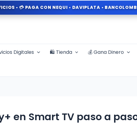
 💳 PAGA CON NEQUI • DAVIPLATA • BANCOLOMBIA • 🎁 P
vicios Digitales
🛍️ Tienda
💰 Gana Dinero
y+ en Smart TV paso a paso