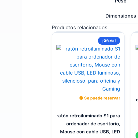
Peso
Dimensiones
Productos relacionados
El
El
¡Oferta!
precio
preci
original
actua
era:
es:
$ 60.000.
$ 45.
🟡 Se puede reservar
ratón retroiluminado S1 para
ordenador de escritorio,
Mouse con cable USB, LED