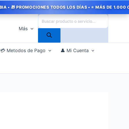
OMOCIONES TODOS LOS DÍAS • ⭐ MÁS DE 1.000 CLIENTES S
Búsqueda
o
de
Más
l
productos
000.
💳 Metodos de Pago
👤 Mi Cuenta