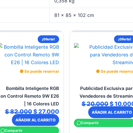
0,358 kg
81 × 85 × 102 cm
El
El
El
¡Oferta!
¡Oferta!
o
precio
precio
precio
l
original
actual
original
era:
es:
era:
000.
$ 82.000.
$ 27.000.
$ 20.00
🟡 Se puede reservar
🟡 Se puede reserv
Bombilla Inteligente RGB
Publicidad Exclusiva pa
con Control Remoto 9W E26
Vendedores de Streamin
$
20.000
$
10.00
| 16 Colores LED
$
82.000
$
27.000
AÑADIR AL CARRITO
AÑADIR AL CARRITO
Compartir
Compartir