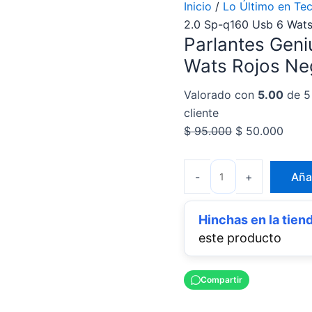
Inicio
/
Lo Último en Tec
2.0 Sp-q160 Usb 6 Wat
Parlantes Geni
Wats Rojos Ne
Valorado con
5.00
de 5
cliente
$
95.000
$
50.000
-
+
Añad
este producto
Compartir