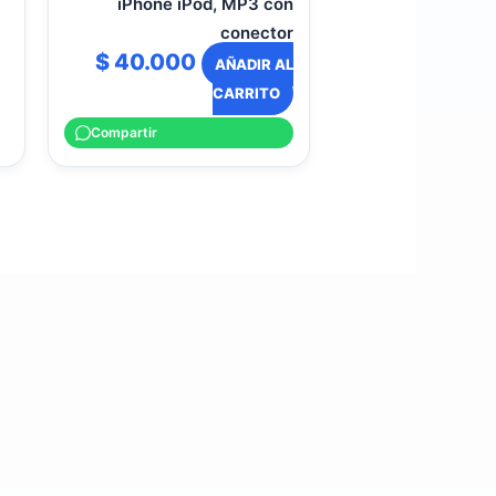
iPhone iPod, MP3 con
conector
$
40.000
AÑADIR AL
CARRITO
Compartir