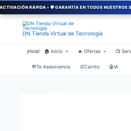
Ir
N RÁPIDA • 🛡️ GARANTÍA EN TODOS NUESTROS SERVICIOS •
al
contenido
DN Tienda Virtual de Tecnología
¡Hola!
🏠 Inicio
🔥 Ofertas
📺 Serv
💬Te Asesoramos
🛒Carrito
🤖IA