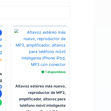
El
precio
actual
es:
0.
$ 10.000.
ar
🟢 1 disponibles
ra
g
0
Altavoz estéreo más nuevo,
reproductor de MP3,
amplificador, altavoz para
teléfono móvil inteligente