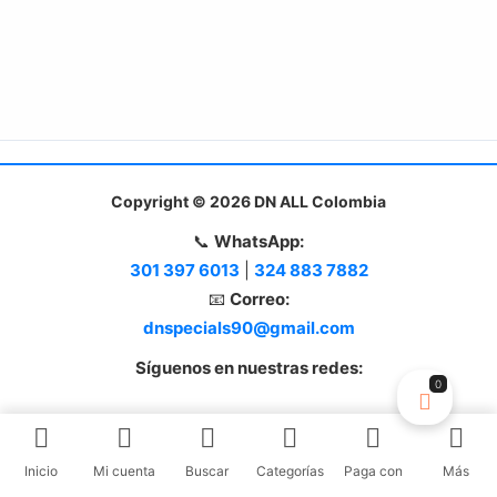
Copyright © 2026 DN ALL Colombia
📞
WhatsApp:
301 397 6013
|
324 883 7882
📧
Correo:
dnspecials90@gmail.com
Síguenos en nuestras redes:
0
Inicio
Mi cuenta
Buscar
Categorías
Paga con
Más