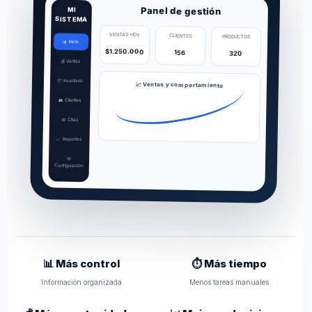
Panel de gestión
MI
SISTEMA
VENTAS HOY
CLIENTES
PRODUCTOS
📊 Inicio
$1.250.000
156
320
💰 Ventas
📦 Inventario
📈 Ventas y comportamiento
👥 Clientes
📅 Citas
📈 Reportes
⚙️
Configuración
📊 Más control
⏱️ Más tiempo
Información organizada
Menos tareas manuales