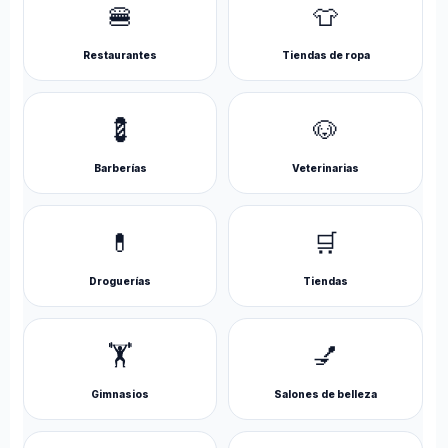
🍔
👕
Restaurantes
Tiendas de ropa
💈
🐶
Barberías
Veterinarias
💊
🛒
Droguerías
Tiendas
🏋️
💅
Gimnasios
Salones de belleza