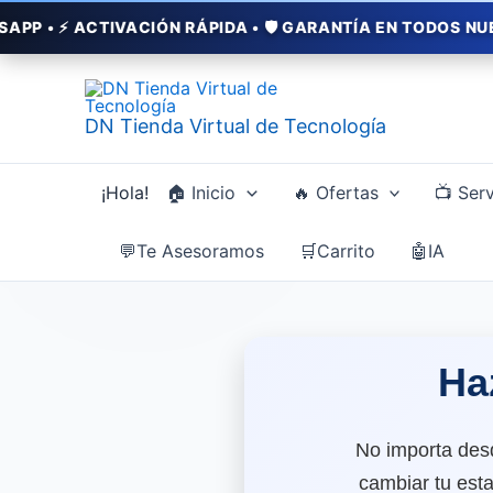
Ir
VACIÓN RÁPIDA • 🛡️ GARANTÍA EN TODOS NUESTROS SERVI
al
contenido
DN Tienda Virtual de Tecnología
¡Hola!
🏠 Inicio
🔥 Ofertas
📺 Serv
💬Te Asesoramos
🛒Carrito
🤖IA
Haz
No importa des
cambiar tu esta