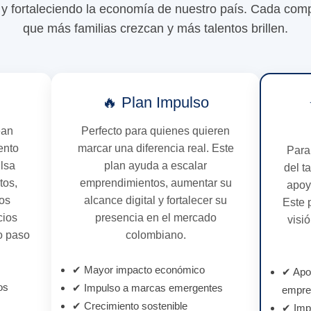
 fortaleciendo la economía de nuestro país. Cada com
que más familias crezcan y más talentos brillen.
🔥 Plan Impulso
ean
Perfecto para quienes quieren
ento
marcar una diferencia real. Este
Para
ulsa
plan ayuda a escalar
del t
tos,
emprendimientos, aumentar su
apoy
os
alcance digital y fortalecer su
Este 
cios
presencia en el mercado
visi
o paso
colombiano.
✔ Mayor impacto económico
✔ Apoy
os
✔ Impulso a marcas emergentes
empre
✔ Crecimiento sostenible
✔ Impu