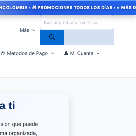
 🎁 PROMOCIONES TODOS LOS DÍAS • ⭐ MÁS DE 1.000 CLIEN
Búsqueda
de
Más
productos
💳 Metodos de Pago
👤 Mi Cuenta
a ti
isión que puede
orma organizada,