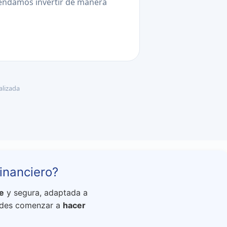
mendamos invertir de manera
alizada
inanciero?
e
y segura, adaptada a
uedes comenzar a
hacer