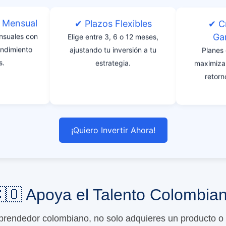
d Mensual
✔ Plazos Flexibles
✔ C
Ga
nsuales con
Elige entre 3, 6 o 12 meses,
endimiento
ajustando tu inversión a tu
Planes
s.
estrategia.
maximizar
retorn
¡Quiero Invertir Ahora!
🇴 Apoya el Talento Colombia
endedor colombiano, no solo adquieres un producto o s