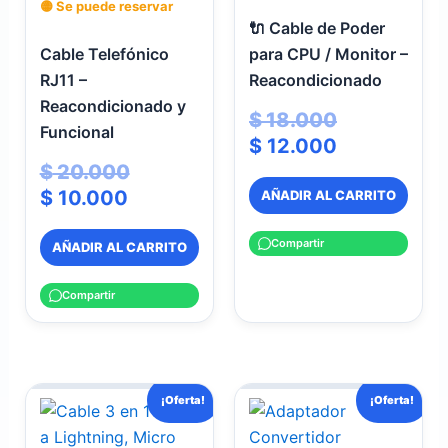
🟡 Se puede reservar
🔌 Cable de Poder
Cable Telefónico
para CPU / Monitor –
RJ11 –
Reacondicionado
Reacondicionado y
$
18.000
Funcional
$
12.000
$
20.000
$
10.000
AÑADIR AL CARRITO
Compartir
AÑADIR AL CARRITO
Compartir
El
El
El
El
¡Oferta!
¡Oferta!
precio
precio
precio
precio
actual
original
original
actual