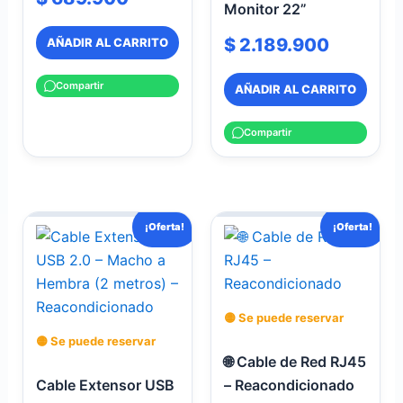
Monitor 22”
$
2.189.900
AÑADIR AL CARRITO
Compartir
AÑADIR AL CARRITO
Compartir
El
El
El
El
¡Oferta!
¡Oferta!
precio
precio
precio
precio
original
actual
original
actual
era:
es:
era:
es:
$ 30.000.
$ 25.000.
$ 15.000.
$ 12.500.
🟡 Se puede reservar
🟡 Se puede reservar
🌐 Cable de Red RJ45
Cable Extensor USB
– Reacondicionado