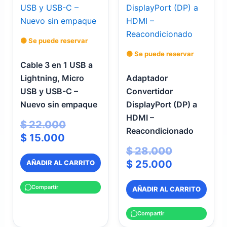
es:
era:
era:
es:
$ 15.000.
$ 22.000.
$ 28.000.
$ 25.000.
🟡 Se puede reservar
🟡 Se puede reservar
Cable 3 en 1 USB a
Lightning, Micro
Adaptador
USB y USB-C –
Convertidor
Nuevo sin empaque
DisplayPort (DP) a
HDMI –
$
22.000
Reacondicionado
$
15.000
$
28.000
$
25.000
AÑADIR AL CARRITO
Compartir
AÑADIR AL CARRITO
Compartir