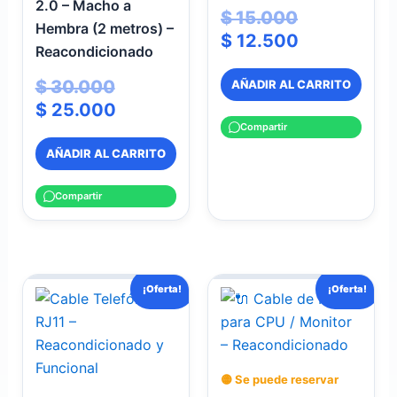
2.0 – Macho a
$
15.000
Hembra (2 metros) –
$
12.500
Reacondicionado
$
30.000
AÑADIR AL CARRITO
$
25.000
Compartir
AÑADIR AL CARRITO
Compartir
El
El
El
El
¡Oferta!
¡Oferta!
precio
precio
precio
precio
actual
original
original
actual
es:
era:
era:
es:
$ 10.000.
$ 20.000.
$ 18.000.
$ 12.000.
🟡 Se puede reservar