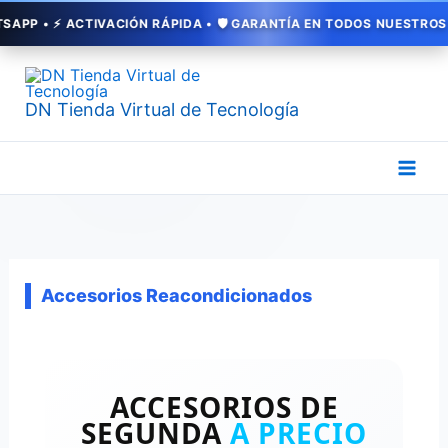
Ir
 ⚡ ACTIVACIÓN RÁPIDA • 🛡️ GARANTÍA EN TODOS NUESTROS SERVI
al
Ordenado
contenido
por
popularidad
DN Tienda Virtual de Tecnología
Accesorios Reacondicionados
ACCESORIOS DE
SEGUNDA
A PRECIO