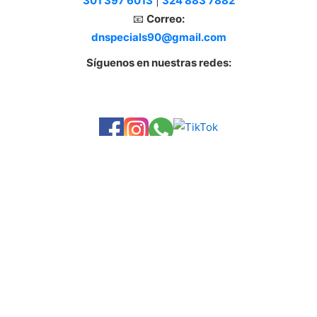
301 397 6013
|
324 883 7882
📧
Correo:
dnspecials90@gmail.com
Síguenos en nuestras redes: