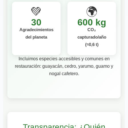
💚
🌍
30
600 kg
Agradecimientos
CO₂
del planeta
capturado/año
(≈0,6 t)
Incluimos especies accesibles y comunes en
restauración: guayacán, cedro, yarumo, guamo y
nogal cafetero.
Transparencia: ¿Quién