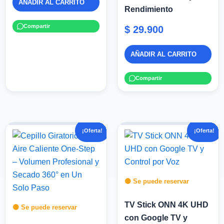
AÑADIR AL CARRITO
Rendimiento
Compartir
$
29.900
AÑADIR AL CARRITO
Compartir
El
El
El
El
¡Oferta!
¡Oferta!
precio
precio
precio
precio
original
actual
original
actual
era:
es:
era:
es:
$ 70.000.
$ 50.000.
$ 200.000.
$ 110.000.
🟡 Se puede reservar
TV Stick ONN 4K UHD
🟡 Se puede reservar
con Google TV y