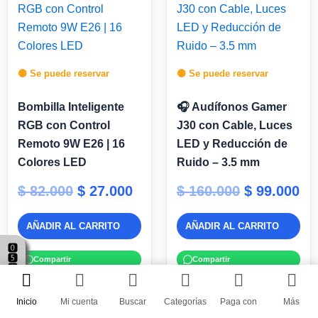
original
actual
original
ac
era:
es:
era:
es
$ 82.000.
$ 27.000.
$ 160.000.
$ 
🟡 Se puede reservar
🟡 Se puede reservar
Bombilla Inteligente
🎧 Audífonos Gamer
RGB con Control
J30 con Cable, Luces
Remoto 9W E26 | 16
LED y Reducción de
Colores LED
Ruido – 3.5 mm
$
82.000
$
27.000
$
160.000
$
99.000
AÑADIR AL CARRITO
AÑADIR AL CARRITO
Compartir
Compartir
Inicio
Mi cuenta
Buscar
Categorías
Paga con
Más