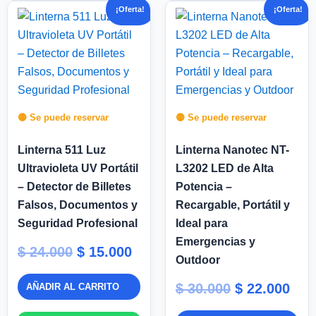
El
El
El
El
¡Oferta!
¡Oferta!
precio
precio
precio
pre
original
actual
original
act
era:
es:
era:
es:
$ 24.000.
$ 15.000.
$ 30.000.
$ 22
🟡 Se puede reservar
🟡 Se puede reservar
Linterna 511 Luz
Linterna Nanotec NT-
Ultravioleta UV Portátil
L3202 LED de Alta
– Detector de Billetes
Potencia –
Falsos, Documentos y
Recargable, Portátil y
Seguridad Profesional
Ideal para
Emergencias y
$
24.000
$
15.000
Outdoor
$
30.000
$
22.000
AÑADIR AL CARRITO