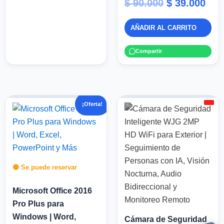
$
90.000
$
39.000
AÑADIR AL CARRITO
Compartir
El
El
El
El
¡Oferta!
precio
precio
precio
pr
original
actual
original
ac
era:
es:
era:
es
$ 80.000.
$ 35.000.
$ 100.000.
$ 
🟡 Se puede reservar
Microsoft Office 2016
Pro Plus para
Windows | Word,
Cámara de Seguridad