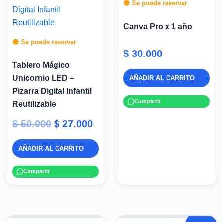
original
actual
🟡 Se puede reservar
era:
es:
Canva Pro x 1 año
$ 50.000.
$ 27.000.
🟡 Se puede reservar
$
30.000
Tablero Mágico
Unicornio LED –
AÑADIR AL CARRITO
Pizarra Digital Infantil
Compartir
Reutilizable
$
50.000
$
27.000
AÑADIR AL CARRITO
Compartir
El
El