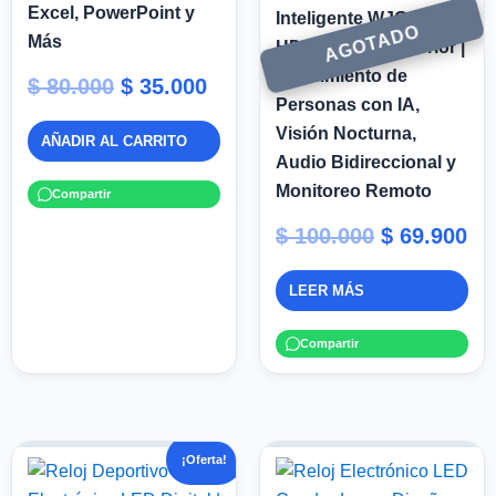
Excel, PowerPoint y
Inteligente WJG 2MP
Más
HD WiFi para Exterior |
Seguimiento de
$
80.000
$
35.000
Personas con IA,
Visión Nocturna,
AÑADIR AL CARRITO
Audio Bidireccional y
Monitoreo Remoto
Compartir
$
100.000
$
69.900
LEER MÁS
Compartir
El
El
¡Oferta!
precio
precio