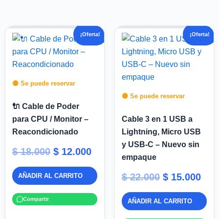
El
El
El
El
¡Oferta!
¡Oferta!
precio
precio
precio
pre
original
actual
original
act
era:
es:
era:
es:
$ 18.000.
$ 12.000.
$ 22.000.
$ 15
🟡 Se puede reservar
🟡 Se puede reservar
🔌 Cable de Poder
para CPU / Monitor –
Cable 3 en 1 USB a
Reacondicionado
Lightning, Micro USB
y USB-C – Nuevo sin
$
18.000
$
12.000
empaque
$
22.000
$
15.000
AÑADIR AL CARRITO
Compartir
AÑADIR AL CARRITO