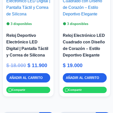
original
actual
era:
es:
$ 18.000.
$ 11.900.
🟢 3 disponibles
🟢 3 disponibles
Reloj Deportivo
Reloj Electrónico LED
Electrónico LED
Cuadrado con Diseño
Digital | Pantalla Táctil
de Corazón – Estilo
y Correa de Silicona
Deportivo Elegante
$
18.000
$
11.900
$
19.000
AÑADIR AL CARRITO
AÑADIR AL CARRITO
Compartir
Compartir