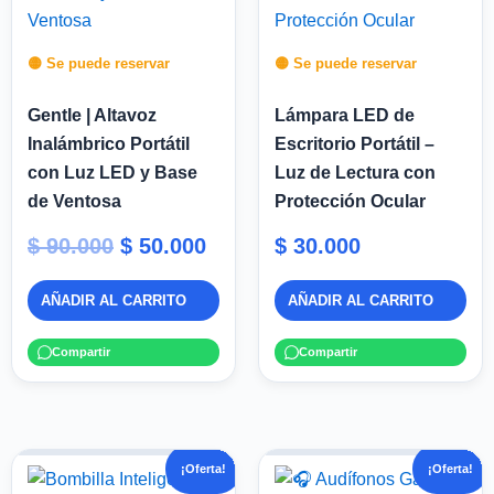
era:
es:
$ 90.000.
$ 50.000.
🟡 Se puede reservar
🟡 Se puede reservar
Gentle | Altavoz
Lámpara LED de
Inalámbrico Portátil
Escritorio Portátil –
con Luz LED y Base
Luz de Lectura con
de Ventosa
Protección Ocular
$
90.000
$
50.000
$
30.000
AÑADIR AL CARRITO
AÑADIR AL CARRITO
Compartir
Compartir
El
El
El
El
¡Oferta!
¡Oferta!
precio
precio
precio
pr