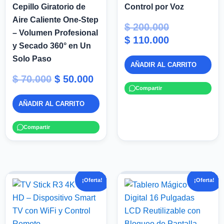
Cepillo Giratorio de
Control por Voz
Aire Caliente One-Step
$
200.000
– Volumen Profesional
$
110.000
y Secado 360° en Un
Solo Paso
AÑADIR AL CARRITO
$
70.000
$
50.000
Compartir
AÑADIR AL CARRITO
Compartir
El
El
El
El
¡Oferta!
¡Oferta!
precio
precio
precio
pre
original
actual
original
act
era:
es:
era:
es: