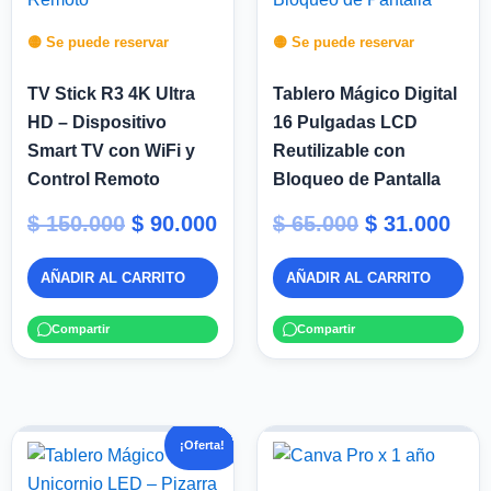
$ 150.000.
$ 90.000.
$ 65.000.
$ 31
🟡 Se puede reservar
🟡 Se puede reservar
TV Stick R3 4K Ultra
Tablero Mágico Digital
HD – Dispositivo
16 Pulgadas LCD
Smart TV con WiFi y
Reutilizable con
Control Remoto
Bloqueo de Pantalla
$
150.000
$
90.000
$
65.000
$
31.000
AÑADIR AL CARRITO
AÑADIR AL CARRITO
Compartir
Compartir
El
El
¡Oferta!
precio
precio