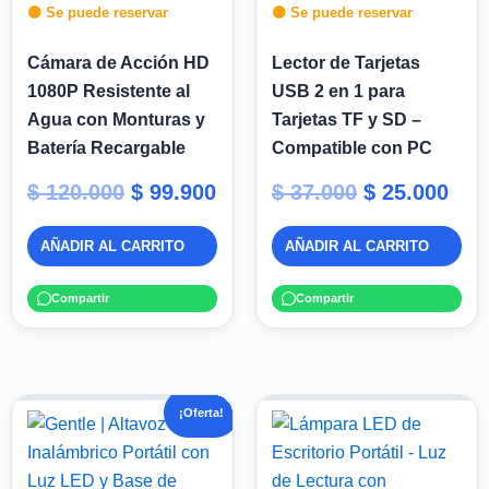
🟡 Se puede reservar
🟡 Se puede reservar
Cámara de Acción HD
Lector de Tarjetas
1080P Resistente al
USB 2 en 1 para
Agua con Monturas y
Tarjetas TF y SD –
Batería Recargable
Compatible con PC
$
120.000
$
99.900
$
37.000
$
25.000
AÑADIR AL CARRITO
AÑADIR AL CARRITO
Compartir
Compartir
El
El
¡Oferta!
precio
precio
original
actual