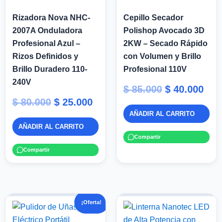
Rizadora Nova NHC-
Cepillo Secador
2007A Onduladora
Polishop Avocado 3D
Profesional Azul –
2KW – Secado Rápido
Rizos Definidos y
con Volumen y Brillo
Brillo Duradero 110-
Profesional 110V
240V
$
85.000
$
40.000
$
80.000
$
25.000
AÑADIR AL CARRITO
AÑADIR AL CARRITO
Compartir
Compartir
El
El
¡Oferta!
precio
precio