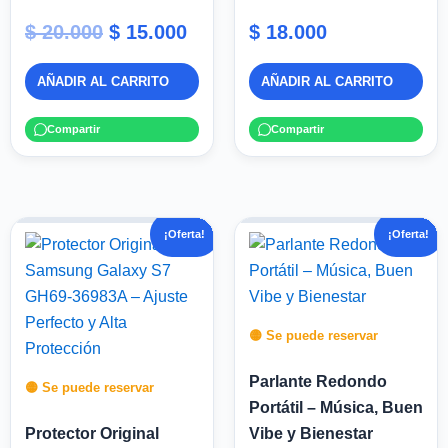
$
20.000
$
15.000
$
18.000
AÑADIR AL CARRITO
AÑADIR AL CARRITO
Compartir
Compartir
El
El
El
El
¡Oferta!
¡Oferta!
precio
precio
precio
pre
original
actual
original
act
era:
es:
era:
es:
$ 25.000.
$ 15.000.
$ 35.000.
$ 20
🟡 Se puede reservar
Parlante Redondo
🟡 Se puede reservar
Portátil – Música, Buen
Protector Original
Vibe y Bienestar