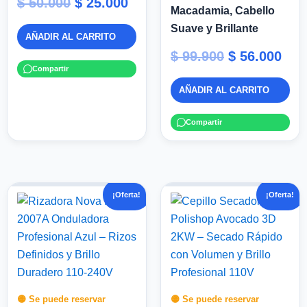
$
50.000
$
25.000
Macadamia, Cabello
Suave y Brillante
AÑADIR AL CARRITO
$
99.900
$
56.000
Compartir
AÑADIR AL CARRITO
Compartir
El
El
El
El
¡Oferta!
¡Oferta!
precio
precio
precio
pre
original
actual
original
act
era:
es:
era:
es:
$ 80.000.
$ 25.000.
$ 85.000.
$ 40
🟡 Se puede reservar
🟡 Se puede reservar