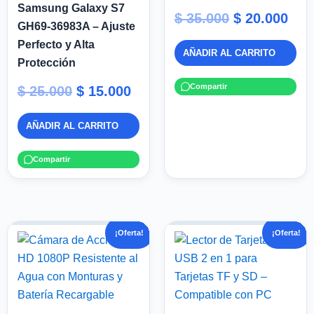
Samsung Galaxy S7
$
35.000
$
20.000
GH69-36983A – Ajuste
Perfecto y Alta
AÑADIR AL CARRITO
Protección
Compartir
$
25.000
$
15.000
AÑADIR AL CARRITO
Compartir
El
El
El
El
¡Oferta!
¡Oferta!
precio
precio
precio
pre
original
actual
original
act
era:
es:
era:
es:
$ 120.000.
$ 99.900.
$ 37.000.
$ 25