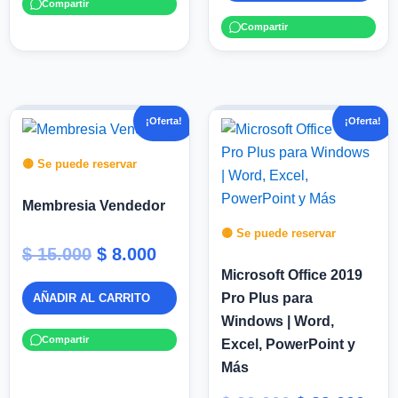
Compartir
Compartir
El
El
El
El
¡Oferta!
¡Oferta!
precio
precio
precio
pre
original
actual
original
act
🟡 Se puede reservar
era:
es:
era:
es:
Membresia Vendedor
$ 15.000.
$ 8.000.
$ 90.000.
$ 39
🟡 Se puede reservar
$
15.000
$
8.000
Microsoft Office 2019
Pro Plus para
AÑADIR AL CARRITO
Windows | Word,
Compartir
Excel, PowerPoint y
Más