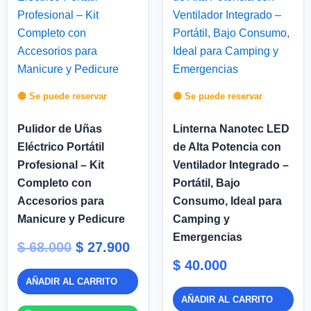
original
actual
era:
es:
$ 68.000.
$ 27.900.
🟡 Se puede reservar
🟡 Se puede reservar
Pulidor de Uñas
Linterna Nanotec LED
Eléctrico Portátil
de Alta Potencia con
Profesional – Kit
Ventilador Integrado –
Completo con
Portátil, Bajo
Accesorios para
Consumo, Ideal para
Manicure y Pedicure
Camping y
Emergencias
$
68.000
$
27.900
$
40.000
AÑADIR AL CARRITO
AÑADIR AL CARRITO