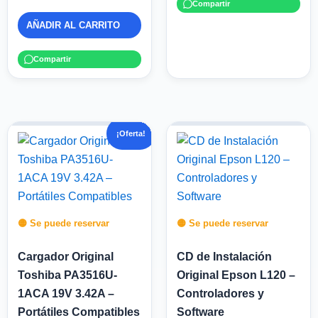
Compartir
AÑADIR AL CARRITO
Compartir
El
El
¡Oferta!
precio
precio
original
actual
era:
es:
$ 20.000.
$ 15.000.
🟡 Se puede reservar
🟡 Se puede reservar
Cargador Original
CD de Instalación
Toshiba PA3516U-
Original Epson L120 –
1ACA 19V 3.42A –
Controladores y
Portátiles Compatibles
Software