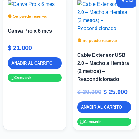
¡Oferta!
precio
pre
original
act
🟡 Se puede reservar
era:
es:
Canva Pro x 6 mes
$ 30.000.
$ 25
🟡 Se puede reservar
$
21.000
Cable Extensor USB
2.0 – Macho a Hembra
AÑADIR AL CARRITO
(2 metros) –
Compartir
Reacondicionado
$
30.000
$
25.000
AÑADIR AL CARRITO
Compartir