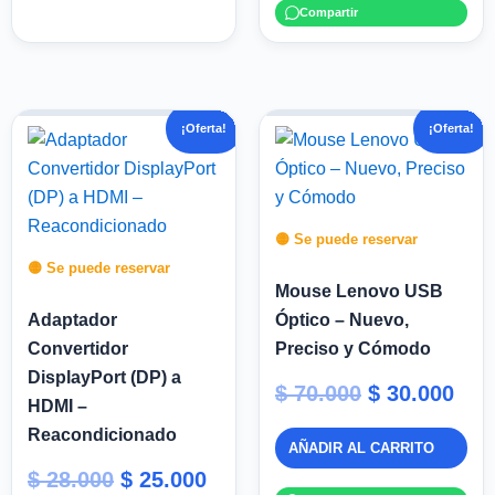
Compartir
El
El
El
El
¡Oferta!
¡Oferta!
precio
precio
precio
pre
original
actual
original
act
era:
es:
era:
es:
$ 28.000.
$ 25.000.
$ 70.000.
$ 30
🟡 Se puede reservar
🟡 Se puede reservar
Mouse Lenovo USB
Adaptador
Óptico – Nuevo,
Convertidor
Preciso y Cómodo
DisplayPort (DP) a
$
70.000
$
30.000
HDMI –
Reacondicionado
AÑADIR AL CARRITO
$
28.000
$
25.000