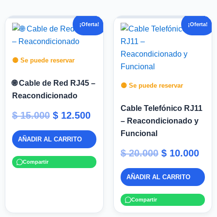
El
El
El
El
¡Oferta!
¡Oferta!
precio
precio
precio
pre
original
actual
original
act
era:
es:
era:
es:
🟡 Se puede reservar
$ 15.000.
$ 12.500.
$ 20.000.
$ 10
🌐 Cable de Red RJ45 –
🟡 Se puede reservar
Reacondicionado
Cable Telefónico RJ11
$
15.000
$
12.500
– Reacondicionado y
Funcional
AÑADIR AL CARRITO
$
20.000
$
10.000
Compartir
AÑADIR AL CARRITO
Compartir