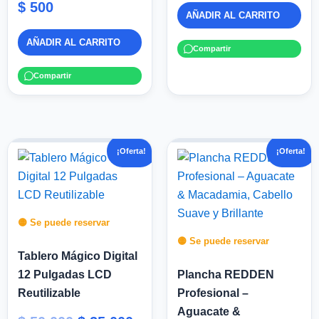
$
500
AÑADIR AL CARRITO
AÑADIR AL CARRITO
Compartir
Compartir
El
El
El
El
¡Oferta!
¡Oferta!
precio
precio
precio
pre
original
actual
original
act
era:
es:
era:
es:
$ 50.000.
$ 25.000.
$ 99.900.
$ 56
🟡 Se puede reservar
🟡 Se puede reservar
Tablero Mágico Digital
12 Pulgadas LCD
Plancha REDDEN
Reutilizable
Profesional –
Aguacate &