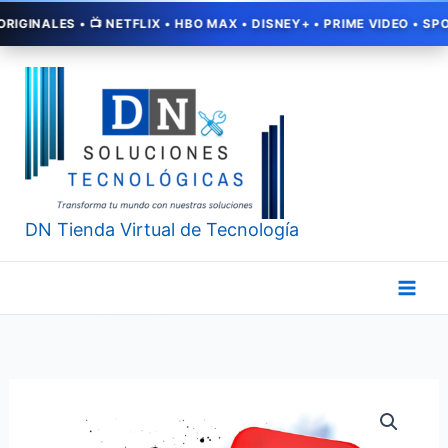
Ir
LES • 📺 NETFLIX • HBO MAX • DISNEY+ • PRIME VIDEO • SPOTIFY
al
contenido
DN Tienda Virtual de Tecnología
10.000
LIKES