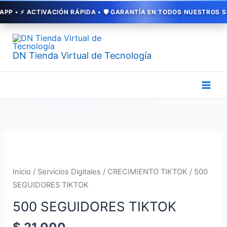
Ir
• ⚡ ACTIVACIÓN RÁPIDA • 🛡️ GARANTÍA EN TODOS NUESTROS SERVI
al
contenido
DN Tienda Virtual de Tecnología
500
SEGUIDORES
TIKTOK
Inicio
/
Servicios Digitales
/
CRECIMIENTO TIKTOK
/ 500
cantidad
SEGUIDORES TIKTOK
500 SEGUIDORES TIKTOK