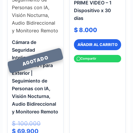
PRIME VIDEO – 1
Dispositivo x 30
días
$
8.000
Cámara de
AÑADIR AL CARRITO
Seguridad
Inteligente WJG
Compartir
2MP HD WiFi para
Exterior |
Seguimiento de
Personas con IA,
Visión Nocturna,
Audio Bidireccional
y Monitoreo Remoto
$
100.000
$
69.900