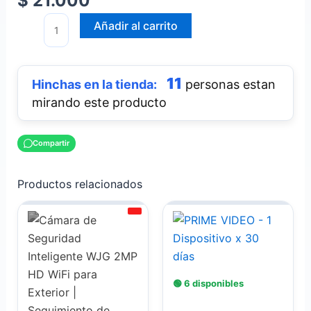
$
21.000
Añadir al carrito
11
personas estan
mirando este producto
Compartir
Productos relacionados
El
El
precio
precio
actual
original
es:
era:
$ 69.900.
$ 100.000.
🟢 6 disponibles