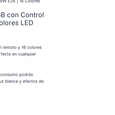
 9W E26 | 16 Colores
GB con Control
olores LED
l remoto y 16 colores
rfecto en cualquier
o consumo podrás
luz blanca y efectos de