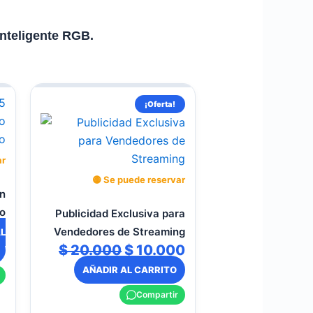
inteligente RGB.
El
El
¡Oferta!
precio
precio
original
actual
era:
es:
ar
$ 20.000.
$ 10.000.
🟡 Se puede reservar
ón
ño
Publicidad Exclusiva para
Vendedores de Streaming
AL
$
20.000
$
10.000
AÑADIR AL CARRITO
Compartir