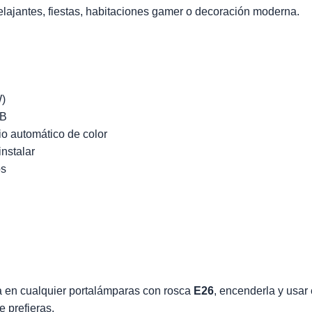
elajantes, fiestas, habitaciones gamer o decoración moderna.
W)
GB
o automático de color
instalar
os
a en cualquier portalámparas con rosca
E26
, encenderla y usar 
e prefieras.