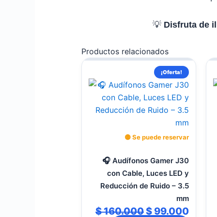
💡
Disfruta de 
Productos relacionados
El
El
¡Oferta!
precio
preci
original
actua
era:
es:
$ 160.000.
$ 99.
🟡 Se puede reservar
🎧 Audífonos Gamer J30
con Cable, Luces LED y
Reducción de Ruido – 3.5
mm
$
160.000
$
99.000