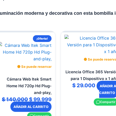
iluminación moderna y decorativa con esta bombilla 
El
El
¡Oferta!
o
precio
precio
l
original
actual
era:
es:
🟡 Se puede reserv
000.
$ 140.000.
$ 99.999.
🟡 Se puede reservar
Licencia Office 365 Versi
para 1 Dispositivo x 1 a
Cámara Web Itek Smart
$
29.000
Home Hd 720p Hd Plug-
AÑADIR 
and-play,
CARRITO
$
140.000
$
99.999
Compartir
AÑADIR AL CARRITO
Compartir