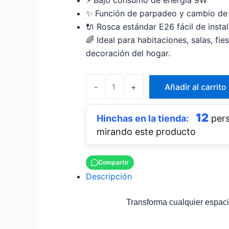
⚡ Bajo consumo de energía 9W
✨ Función de parpadeo y cambio de 
🔌 Rosca estándar E26 fácil de instal
🌈 Ideal para habitaciones, salas, fie
decoración del hogar.
-
+
Añadir al carrito
12
pers
mirando este producto
Compartir
Descripción
Transforma cualquier espac