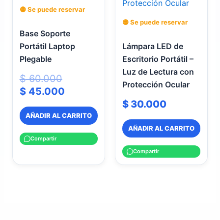
$ 60.000.
$ 45.000.
🟡 Se puede reservar
🟡 Se puede reservar
Base Soporte
Portátil Laptop
Lámpara LED de
Plegable
Escritorio Portátil –
Luz de Lectura con
$
60.000
Protección Ocular
$
45.000
$
30.000
AÑADIR AL CARRITO
AÑADIR AL CARRITO
Compartir
Compartir