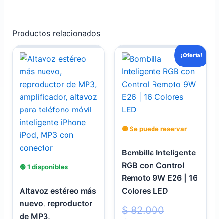
Productos relacionados
El
El
¡Oferta!
precio
precio
original
actual
era:
es:
$ 82.000.
$ 27.000.
🟡 Se puede reservar
Bombilla Inteligente
RGB con Control
🟢 1 disponibles
Remoto 9W E26 | 16
Altavoz estéreo más
Colores LED
nuevo, reproductor
$
82.000
de MP3,