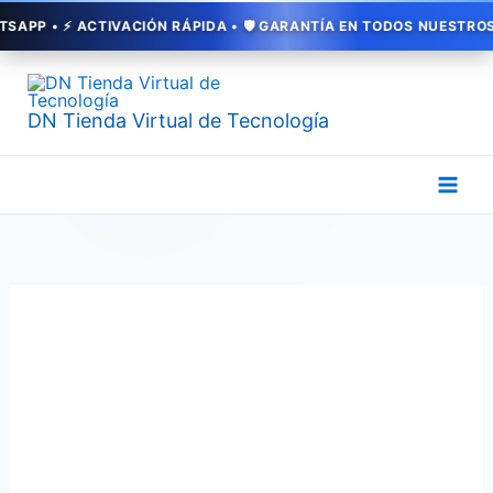
Ir
 • ⚡ ACTIVACIÓN RÁPIDA • 🛡️ GARANTÍA EN TODOS NUESTROS SERV
al
contenido
DN Tienda Virtual de Tecnología
¡Potencia
tu
Red!
Adaptador
de
Red
ENCORE