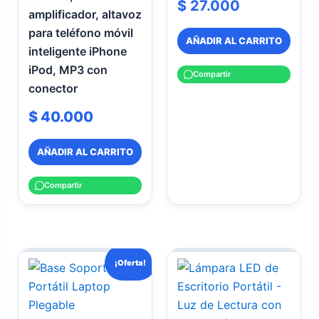
$
27.000
amplificador, altavoz
para teléfono móvil
AÑADIR AL CARRITO
inteligente iPhone
iPod, MP3 con
Compartir
conector
$
40.000
AÑADIR AL CARRITO
Compartir
El
El
¡Oferta!
precio
precio
original
actual
era:
es: