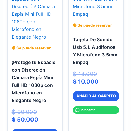
original
actual
original
actual
era:
es:
era:
es:
$ 90.000.
$ 50.000.
$ 18.000.
$ 10.000.
🟡 Se puede reservar
Tarjeta De Sonido
Usb 5.1. Audifonos
🟡 Se puede reservar
Y Microfono 3.5mm
¡Protege tu Espacio
Empaq
con Discreción!
$
18.000
Cámara Espía Mini
$
10.000
Full HD 1080p con
Micrófono en
AÑADIR AL CARRITO
Elegante Negro
Compartir
$
90.000
$
50.000