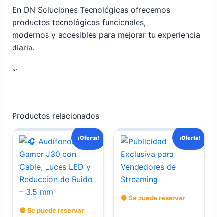
En DN Soluciones Tecnológicas ofrecemos
productos tecnológicos funcionales,
modernos y accesibles para mejorar tu experiencia
diaria.
“`
Productos relacionados
El
El
El
El
¡Oferta!
¡Oferta!
precio
precio
precio
precio
actual
original
original
actual
es:
era:
era:
es:
$ 99.000.
$ 160.000.
$ 20.000.
$ 10.000.
🟡 Se puede reservar
🟡 Se puede reservar