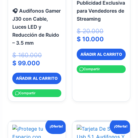
Publicidad Exclusiva
🎧 Audífonos Gamer
para Vendedores de
J30 con Cable,
Streaming
Luces LED y
$
20.000
Reducción de Ruido
$
10.000
– 3.5 mm
$
160.000
AÑADIR AL CARRITO
$
99.000
Compartir
AÑADIR AL CARRITO
Compartir
El
El
El
El
¡Oferta!
¡Oferta!
precio
precio
precio
precio