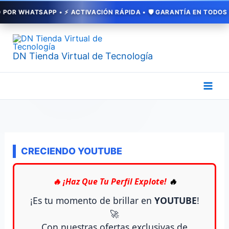
Ir
WHATSAPP • ⚡ ACTIVACIÓN RÁPIDA • 🛡️ GARANTÍA EN TODOS NUEST
al
Ordenado
contenido
por
popularidad
DN Tienda Virtual de Tecnología
CRECIENDO YOUTUBE
🔥 ¡Haz Que Tu Perfil Explote!
🔥
¡Es tu momento de brillar en
YOUTUBE
!
🚀
Con nuestras ofertas exclusivas de