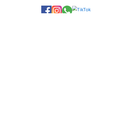
🇨🇴 Envíos a Toda Colombia
mos envíos a todo el país: Bogotá, Medellín, Cali, Barranquilla y más c
💳 Pagos disponibles:
Nequi, Daviplata, Bancolombia
y transferencia
Compra fácil y seguro desde cualquier lugar de Colombia.