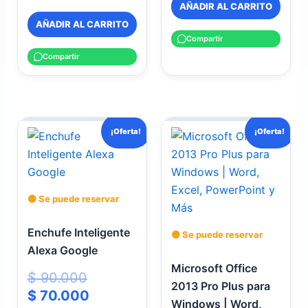
AÑADIR AL CARRITO
AÑADIR AL CARRITO
Compartir
Compartir
El
El
El
El
¡Oferta!
¡Oferta!
precio
precio
precio
precio
original
actual
original
actual
era:
es:
era:
es:
$ 90.000.
$ 70.000.
$ 50.000.
$ 30.000.
🟡 Se puede reservar
Enchufe Inteligente
🟡 Se puede reservar
Alexa Google
Microsoft Office
$
90.000
2013 Pro Plus para
$
70.000
Windows | Word,