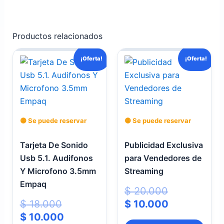
Productos relacionados
El
El
El
El
¡Oferta!
¡Oferta!
precio
precio
precio
precio
original
actual
original
actual
era:
es:
era:
es:
$ 18.000.
$ 10.000.
$ 20.000.
$ 10.000.
🟡 Se puede reservar
🟡 Se puede reservar
Tarjeta De Sonido
Publicidad Exclusiva
Usb 5.1. Audifonos
para Vendedores de
Y Microfono 3.5mm
Streaming
Empaq
$
20.000
$
18.000
$
10.000
$
10.000