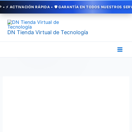
Ir
CTIVACIÓN RÁPIDA • 🛡️ GARANTÍA EN TODOS NUESTROS SERVICIOS 
al
contenido
DN Tienda Virtual de Tecnología
Encendedor
Eléctrico
Recargable
USB
Económico
|
Sin