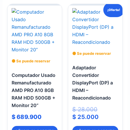
El
El
¡Oferta!
precio
precio
original
actual
era:
es:
$ 28.000.
$ 25.000.
🟡 Se puede reservar
🟡 Se puede reservar
Adaptador
Computador Usado
Convertidor
Remanufacturado
DisplayPort (DP) a
AMD PRO A10 8GB
HDMI –
RAM HDD 500GB +
Reacondicionado
Monitor 20”
$
28.000
$
689.900
$
25.000