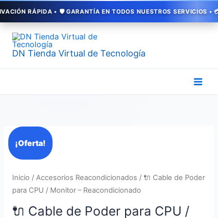
Ir
ÓN RÁPIDA • 🛡️ GARANTÍA EN TODOS NUESTROS SERVICIOS • 💳 PA
al
contenido
DN Tienda Virtual de Tecnología
El
El
🔌
¡Oferta!
precio
precio
Cable
original
actual
de
era:
es:
Poder
Inicio
/
Accesorios Reacondicionados
/ 🔌 Cable de Poder
$ 18.000.
$ 12.000.
para
para CPU / Monitor – Reacondicionado
CPU
🔌 Cable de Poder para CPU /
/