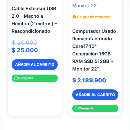
Cable Extensor USB
2.0 – Macho a
🟡 Se puede reservar
Hembra (2 metros) –
Reacondicionado
Computador Usado
Remanufacturado
$
30.000
Core i7 10ª
$
25.000
Generación 16GB
RAM SSD 512GB +
AÑADIR AL CARRITO
Monitor 22”
Compartir
$
2.189.900
AÑADIR AL CARRITO
Compartir