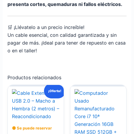
presenta cortes, quemaduras ni fallos eléctricos.
🛒 ¡Llévatelo a un precio increíble!
Un cable esencial, con calidad garantizada y sin
pagar de más. ¡Ideal para tener de repuesto en casa
o en el taller!
Productos relacionados
El
El
¡Oferta!
precio
precio
original
actual
era:
es:
$ 30.000.
$ 25.000.
🟡 Se puede reservar