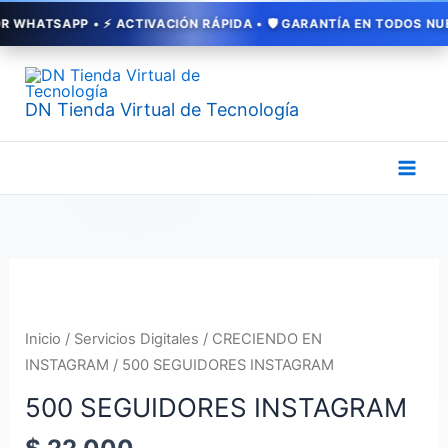
Ir
ATSAPP • ⚡ ACTIVACIÓN RÁPIDA • 🛡️ GARANTÍA EN TODOS NUESTR
al
contenido
DN Tienda Virtual de Tecnología
500
SEGUIDORES
INSTAGRAM
Inicio
/
Servicios Digitales
/
CRECIENDO EN
cantidad
INSTAGRAM
/ 500 SEGUIDORES INSTAGRAM
500 SEGUIDORES INSTAGRAM