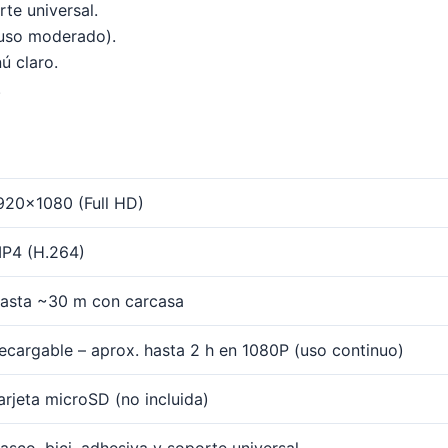
te universal.
(uso moderado).
ú claro.
.
920×1080 (Full HD)
P4 (H.264)
asta ~30 m con carcasa
ecargable – aprox. hasta 2 h en 1080P (uso continuo)
arjeta microSD (no incluida)