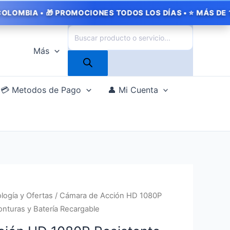
 PROMOCIONES TODOS LOS DÍAS • ⭐ MÁS DE 1.000 CLIENTE
Búsqueda
de
Más
productos
💳 Metodos de Pago
👤 Mi Cuenta
El
logía y Ofertas
/ Cámara de Acción HD 1080P
o
precio
nturas y Batería Recargable
nal
actual