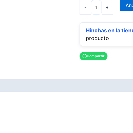
Aña
-
+
producto
Compartir