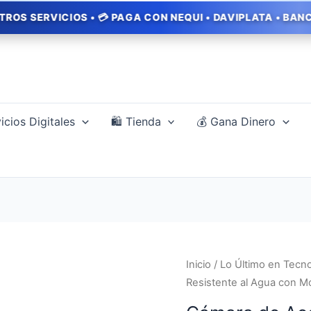
S • 💳 PAGA CON NEQUI • DAVIPLATA • BANCOLOMBIA • 🎁
icios Digitales
🛍️ Tienda
💰 Gana Dinero
El
Cámara
Inicio
/
Lo Último en Tecno
preci
de
Resistente al Agua con Mo
origi
Acción