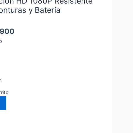
ión HD 1080P Resistente
es:
nturas y Batería
0.000.
$ 99.900.
.900
s

n
rito