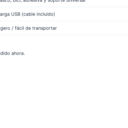
asco, bici, adhesiva y soporte universal
arga USB (cable incluido)
igero / fácil de transportar
edido ahora.