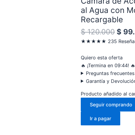
Cámara de Acc
era:
HD
al Agua con Mo
$ 12
1080P
Recargable
Resistente
al
$
120.000
$
99
Agua
★★★★★ 235 Reseña
con
Monturas
Quiero esta oferta
y
🔥 ¡Termina en
09:43
! 
Batería
Preguntas frecuentes
Recargable
Garantía y Devolució
cantidad
Producto añadido al car
Seguir comprando
Ir a pagar