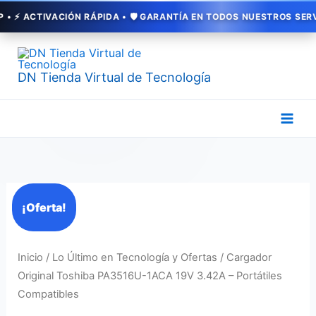
Ir
ACTIVACIÓN RÁPIDA • 🛡️ GARANTÍA EN TODOS NUESTROS SERVICIO
al
contenido
DN Tienda Virtual de Tecnología
El
El
Cargador
¡Oferta!
precio
precio
Original
original
actual
Toshiba
era:
es:
PA3516U-
Inicio
/
Lo Último en Tecnología y Ofertas
/ Cargador
$ 20.000.
$ 15.000.
1ACA
Original Toshiba PA3516U-1ACA 19V 3.42A – Portátiles
19V
Compatibles
3.42A