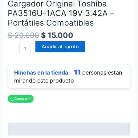
Cargador Original Toshiba
–
PA3516U-1ACA 19V 3.42A –
Portátiles
Compatibles
Portátiles Compatibles
cantidad
$
20.000
$
15.000
Añadir al carrito
11
personas estan
mirando este producto
Compartir
Descripción