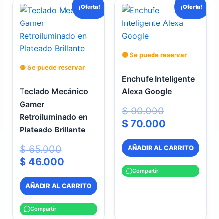
El
El
El
El
¡Oferta!
¡Oferta!
precio
precio
precio
precio
original
actual
original
actual
era:
es:
era:
es:
$ 65.000.
$ 46.000.
$ 90.000.
$ 70.000.
🟡 Se puede reservar
🟡 Se puede reservar
Enchufe Inteligente
Teclado Mecánico
Alexa Google
Gamer
$
90.000
Retroiluminado en
$
70.000
Plateado Brillante
$
65.000
AÑADIR AL CARRITO
$
46.000
Compartir
AÑADIR AL CARRITO
Compartir