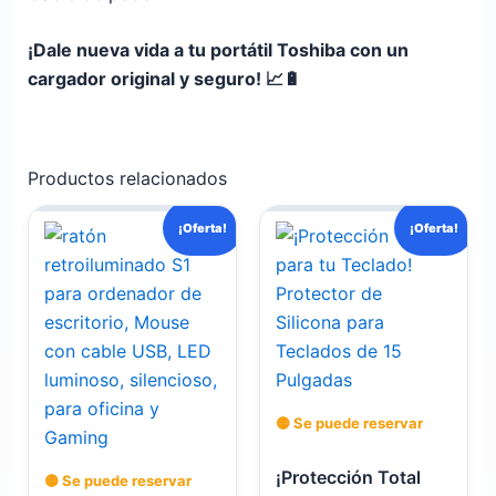
¡Dale nueva vida a tu portátil Toshiba con un
cargador original y seguro! 📈🔋
Productos relacionados
El
El
El
El
¡Oferta!
¡Oferta!
precio
precio
precio
precio
original
actual
actual
original
era:
es:
es:
era:
$ 60.000.
$ 45.000.
$ 8.000.
$ 12.000.
🟡 Se puede reservar
¡Protección Total
🟡 Se puede reservar