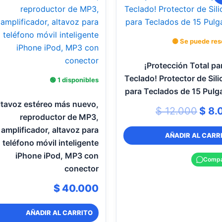
prec
orig
era:
0.
$ 12
🟡 Se puede res
¡Protección Total pa
Teclado! Protector de Sil
🟢 1 disponibles
para Teclados de 15 Pulg
ltavoz estéreo más nuevo,
$
12.000
$
8.
reproductor de MP3,
amplificador, altavoz para
AÑADIR AL CARR
teléfono móvil inteligente
iPhone iPod, MP3 con
Compa
conector
$
40.000
AÑADIR AL CARRITO