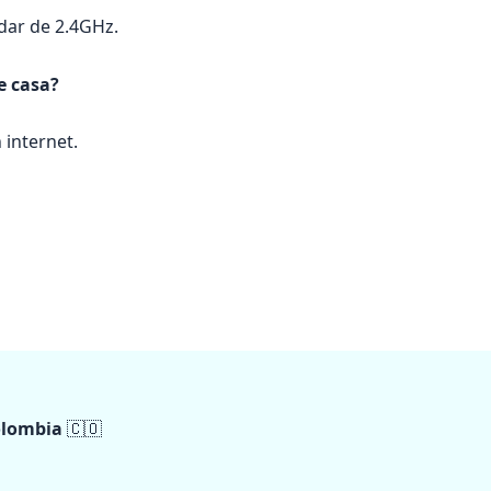
dar de 2.4GHz.
e casa?
 internet.
olombia
🇨🇴