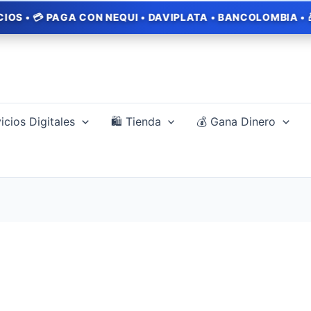
AGA CON NEQUI • DAVIPLATA • BANCOLOMBIA • 🎁 PROMOCIO
icios Digitales
🛍️ Tienda
💰 Gana Dinero