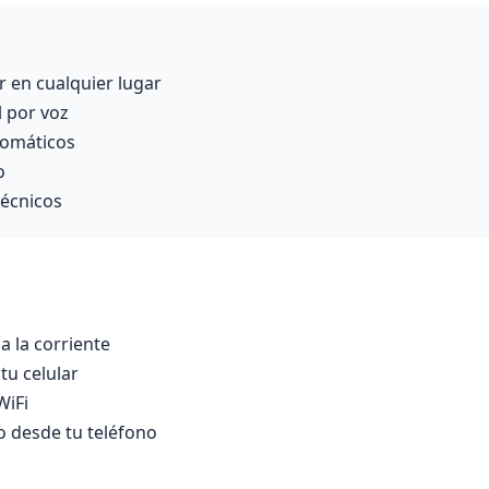
r en cualquier lugar
l por voz
tomáticos
o
técnicos
a la corriente
tu celular
WiFi
do desde tu teléfono