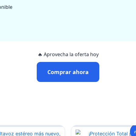
onible
🔥 Aprovecha la oferta hoy
Comprar ahora
El
¡