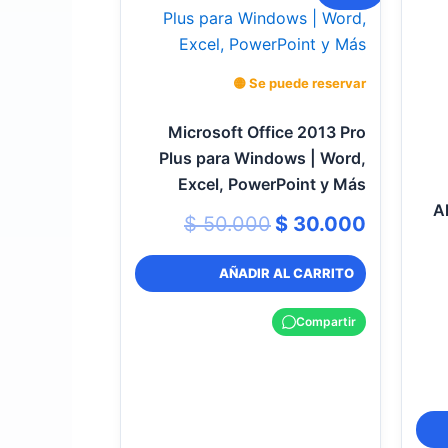
precio
precio
original
actual
era:
es:
$ 50.000.
$ 30.00
🟡 Se puede reservar
Microsoft Office 2013 Pro
Plus para Windows | Word,
Excel, PowerPoint y Más
A
$
50.000
$
30.000
AÑADIR AL CARRITO
Compartir