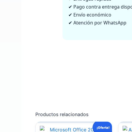
✔ Pago contra entrega disp
✔ Envío económico
✔ Atención por WhatsApp
Productos relacionados
El
El
¡Oferta!