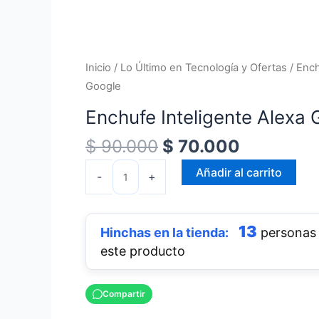
era:
es:
Google
$ 90.000.
$ 70.000
cantidad
Inicio
/
Lo Último en Tecnología y Ofertas
/ Ench
Google
Enchufe Inteligente Alexa
$
90.000
$
70.000
Añadir al carrito
-
+
13
personas 
este producto
Compartir