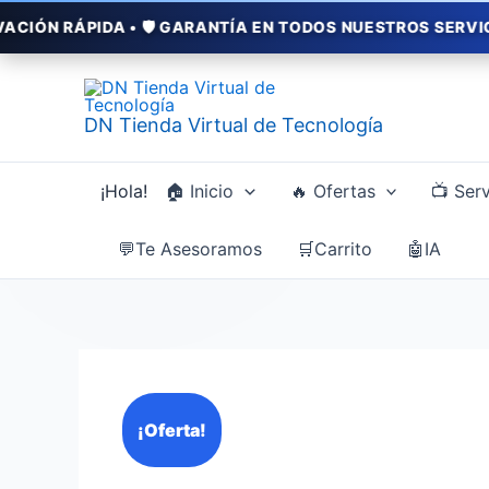
Ir
DA • 🛡️ GARANTÍA EN TODOS NUESTROS SERVICIOS • 💳 P
al
contenido
DN Tienda Virtual de Tecnología
¡Hola!
🏠 Inicio
🔥 Ofertas
📺 Serv
💬Te Asesoramos
🛒Carrito
🤖IA
El
El
Enchufe
¡Oferta!
precio
precio
Inteligente
original
actual
Alexa