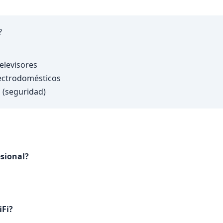
?
elevisores
ectrodomésticos
 (seguridad)
esional?
iFi?