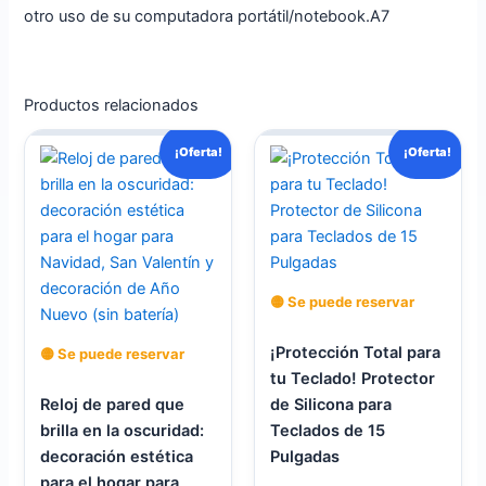
otro uso de su computadora portátil/notebook.A7
Productos relacionados
El
El
El
El
¡Oferta!
¡Oferta!
precio
precio
precio
precio
actual
original
actual
original
es:
era:
es:
era:
$ 50.000.
$ 110.000.
$ 8.000.
$ 12.000.
🟡 Se puede reservar
¡Protección Total para
🟡 Se puede reservar
tu Teclado! Protector
Reloj de pared que
de Silicona para
brilla en la oscuridad:
Teclados de 15
decoración estética
Pulgadas
para el hogar para