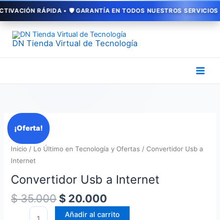
Ir
ACIÓN RÁPIDA • 🛡️ GARANTÍA EN TODOS NUESTROS SERVICIOS • 💳
al
contenido
DN Tienda Virtual de Tecnología
El
El
Convertidor
¡Oferta!
precio
precio
Usb
original
actual
a
Inicio
/
Lo Último en Tecnología y Ofertas
/ Convertidor Usb a
era:
es:
Internet
Internet
$ 35.000.
$ 20.000.
cantidad
Convertidor Usb a Internet
$
35.000
$
20.000
Añadir al carrito