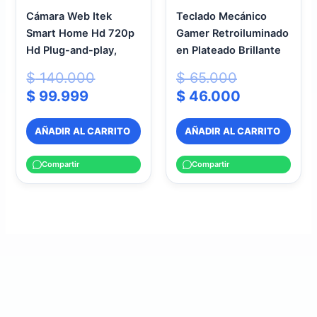
Cámara Web Itek
Teclado Mecánico
Smart Home Hd 720p
Gamer Retroiluminado
Hd Plug-and-play,
en Plateado Brillante
$
140.000
$
65.000
$
99.999
$
46.000
AÑADIR AL CARRITO
AÑADIR AL CARRITO
Compartir
Compartir