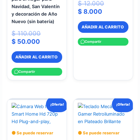
$
12.000
Navidad, San Valentín
$
8.000
y decoración de Año
Nuevo (sin batería)
AÑADIR AL CARRITO
$
110.000
$
50.000
Compartir
AÑADIR AL CARRITO
Compartir
El
El
El
El
¡Oferta!
¡Oferta!
precio
precio
precio
precio
actual
original
original
actual
es:
era:
era:
es:
🟡 Se puede reservar
🟡 Se puede reservar
$ 99.999.
$ 140.000.
$ 65.000.
$ 46.000.