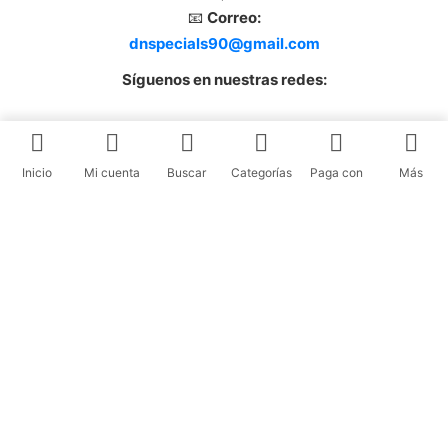
📧
Correo:
dnspecials90@gmail.com
Síguenos en nuestras redes:
Inicio
Mi cuenta
Buscar
Categorías
Paga con
Más
🇨🇴 Envíos a Toda Colombia
Realizamos envíos a todo el país: Bogotá, Medellín, Cali,
Barranquilla y más ciudades.
💳 Pagos disponibles:
Nequi, Daviplata, Bancolombia
y
transferencias.
Compra fácil y seguro desde cualquier lugar de Colombia.
CERRAR