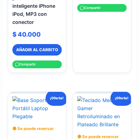
inteligente iPhone
Compartir
iPod, MP3 con
conector
$
40.000
AÑADIR AL CARRITO
Compartir
El
El
El
El
¡Oferta!
¡Oferta!
precio
precio
precio
precio
original
actual
original
actual
era:
es:
era:
es:
$ 60.000.
$ 45.000.
$ 65.000.
$ 46.000.
🟡 Se puede reservar
🟡 Se puede reservar