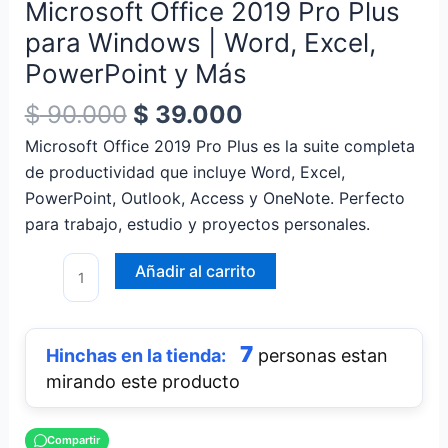
Microsoft Office 2019 Pro Plus
|
para Windows | Word, Excel,
Word,
Excel,
PowerPoint y Más
PowerPoint
$
90.000
$
39.000
y
Más
Microsoft Office 2019 Pro Plus es la suite completa
cantidad
de productividad que incluye Word, Excel,
PowerPoint, Outlook, Access y OneNote. Perfecto
para trabajo, estudio y proyectos personales.
Añadir al carrito
7
personas estan
mirando este producto
Compartir