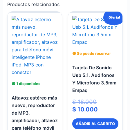
Productos relacionados
El
El
¡Oferta!
precio
precio
original
actual
era:
es:
$ 18.000.
$ 10.000.
🟡 Se puede reservar
Tarjeta De Sonido
Usb 5.1. Audifonos
Y Microfono 3.5mm
🟢 1 disponibles
Empaq
Altavoz estéreo más
$
18.000
nuevo, reproductor
$
10.000
de MP3,
amplificador, altavoz
AÑADIR AL CARRITO
para teléfono móvil