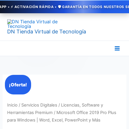
Ir
⚡ ACTIVACIÓN RÁPIDA • 🛡️ GARANTÍA EN TODOS NUESTROS SERVICI
al
contenido
DN Tienda Virtual de Tecnología
El
El
Microsoft
¡Oferta!
precio
precio
Office
original
actual
2019
era:
es:
Pro
Inicio
/
Servicios Digitales
/
Licencias, Software y
$ 90.000.
$ 39.000.
Plus
Herramientas Premium
/ Microsoft Office 2019 Pro Plus
para
para Windows | Word, Excel, PowerPoint y Más
Windows