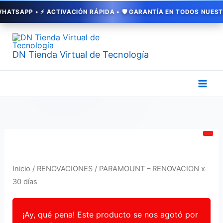
Ir
PP • ⚡ ACTIVACIÓN RÁPIDA • 🛡️ GARANTÍA EN TODOS NUESTROS SE
al
contenido
DN Tienda Virtual de Tecnología
Inicio
/
RENOVACIONES
/ PARAMOUNT – RENOVACION x
30 días
¡Ay, qué pena! Este producto se nos agotó por