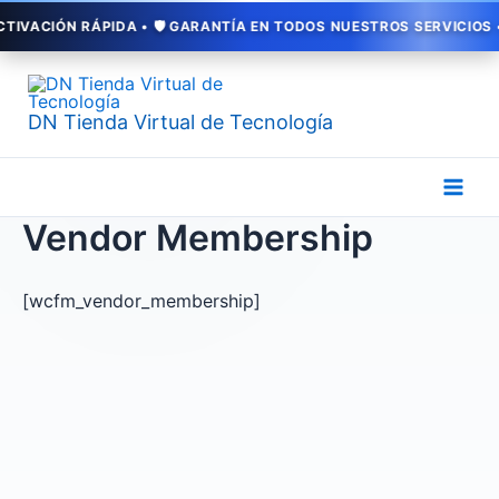
Ir
ACIÓN RÁPIDA • 🛡️ GARANTÍA EN TODOS NUESTROS SERVICIOS • 💳
al
contenido
DN Tienda Virtual de Tecnología
Vendor Membership
[wcfm_vendor_membership]