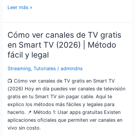
Leer más »
Cómo ver canales de TV gratis
Cómo
ver
en Smart TV (2026) | Método
canales
fácil y legal
de
TV
Streaming
,
Tutoriales
/
admindns
gratis
en
📺 Cómo ver canales de TV gratis en Smart TV
Smart
(2026) Hoy en día puedes ver canales de televisión
TV
gratis en tu Smart TV sin pagar cable. Aquí te
(2026)
explico los métodos más fáciles y legales para
|
hacerlo. 📌 Método 1: Usar apps gratuitas Existen
Método
aplicaciones oficiales que permiten ver canales en
fácil
vivo sin costo.