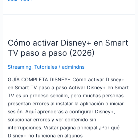
Cómo
activar
Cómo activar Disney+ en Smart
Disney+
en
TV paso a paso (2026)
Smart
TV
Streaming
,
Tutoriales
/
admindns
paso
GUÍA COMPLETA DISNEY+ Cómo activar Disney+
a
en Smart TV paso a paso Activar Disney+ en Smart
paso
TV es un proceso sencillo, pero muchas personas
(2026)
presentan errores al instalar la aplicación o iniciar
sesión. Aquí aprenderás a configurar Disney+,
solucionar errores y ver contenido sin
interrupciones. Visitar página principal ¿Por qué
Disney+ no funciona en algunos