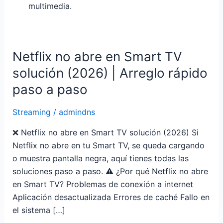
multimedia.
Netflix no abre en Smart TV
Netflix
no
solución (2026) | Arreglo rápido
abre
paso a paso
en
Smart
Streaming
/
admindns
TV
solución
❌ Netflix no abre en Smart TV solución (2026) Si
(2026)
Netflix no abre en tu Smart TV, se queda cargando
|
o muestra pantalla negra, aquí tienes todas las
Arreglo
soluciones paso a paso. ⚠️ ¿Por qué Netflix no abre
rápido
en Smart TV? Problemas de conexión a internet
paso
Aplicación desactualizada Errores de caché Fallo en
a
el sistema […]
paso