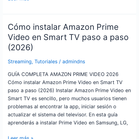
Cómo instalar Amazon Prime
Cómo
instalar
Video en Smart TV paso a paso
Amazon
(2026)
Prime
Video
Streaming
,
Tutoriales
/
admindns
en
Smart
GUÍA COMPLETA AMAZON PRIME VIDEO 2026
TV
Cómo instalar Amazon Prime Video en Smart TV
paso
paso a paso (2026) Instalar Amazon Prime Video en
a
Smart TV es sencillo, pero muchos usuarios tienen
paso
problemas al encontrar la app, iniciar sesión o
(2026)
actualizar el sistema del televisor. En esta guía
aprenderás a instalar Prime Video en Samsung, LG,
Leer más »