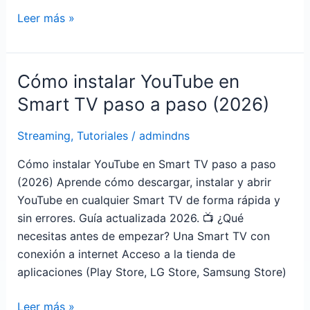
y
Leer más »
legal
Cómo instalar YouTube en
Cómo
instalar
Smart TV paso a paso (2026)
YouTube
en
Streaming
,
Tutoriales
/
admindns
Smart
Cómo instalar YouTube en Smart TV paso a paso
TV
(2026) Aprende cómo descargar, instalar y abrir
paso
YouTube en cualquier Smart TV de forma rápida y
a
sin errores. Guía actualizada 2026. 📺 ¿Qué
paso
necesitas antes de empezar? Una Smart TV con
(2026)
conexión a internet Acceso a la tienda de
aplicaciones (Play Store, LG Store, Samsung Store)
Leer más »