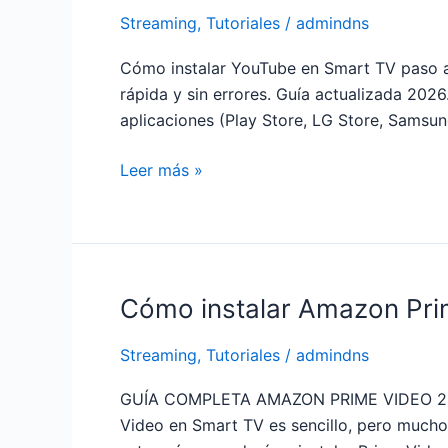
legal
Streaming
,
Tutoriales
/
admindns
YouTube
en
Cómo instalar YouTube en Smart TV paso a
Smart
rápida y sin errores. Guía actualizada 202
TV
aplicaciones (Play Store, LG Store, Samsun
paso
a
Leer más »
paso
(2026)
Cómo instalar Amazon Pri
Cómo
instalar
Streaming
,
Tutoriales
/
admindns
Amazon
Prime
GUÍA COMPLETA AMAZON PRIME VIDEO 2026
Video
Video en Smart TV es sencillo, pero muchos 
en