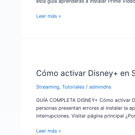
esta guía aprenderás a instalar Prime Vid
Smart
TV
Leer más »
paso
a
paso
(2026)
Cómo
activar
Cómo activar Disney+ en 
Disney+
en
Streaming
,
Tutoriales
/
admindns
Smart
TV
GUÍA COMPLETA DISNEY+ Cómo activar Disn
paso
personas presentan errores al instalar la a
a
interrupciones. Visitar página principal ¿
paso
(2026)
Leer más »