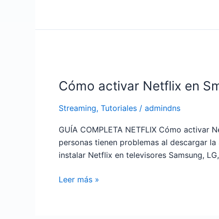
Cómo
activar
Cómo activar Netflix en S
Netflix
en
Streaming
,
Tutoriales
/
admindns
Smart
TV
GUÍA COMPLETA NETFLIX Cómo activar Netfl
paso
personas tienen problemas al descargar la a
a
instalar Netflix en televisores Samsung, L
paso
Leer más »