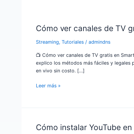
Cómo ver canales de TV gra
Cómo
ver
Streaming
,
Tutoriales
/
admindns
canales
de
📺 Cómo ver canales de TV gratis en Smart 
TV
explico los métodos más fáciles y legales p
gratis
en vivo sin costo. […]
en
Smart
Leer más »
TV
(2026)
|
Método
fácil
Cómo instalar YouTube en
Cómo
y
instalar