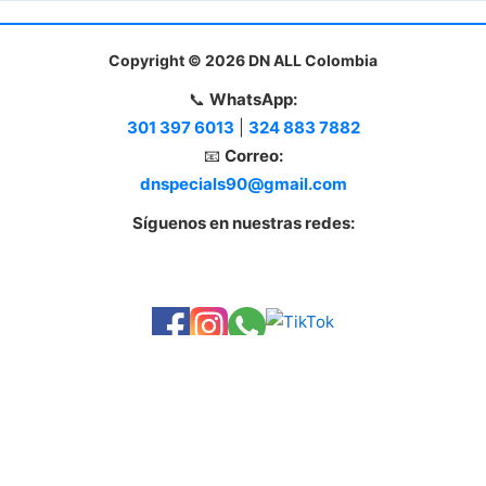
Copyright © 2026 DN ALL Colombia
📞
WhatsApp:
301 397 6013
|
324 883 7882
📧
Correo:
dnspecials90@gmail.com
Síguenos en nuestras redes:
🇨🇴 Envíos a Toda Colombia
mos envíos a todo el país: Bogotá, Medellín, Cali, Barranquilla y más c
💳 Pagos disponibles:
Nequi, Daviplata, Bancolombia
y transferencia